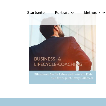
Skip
Suche
to
nach:
Startseite
Portrait
Methodik
content