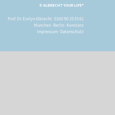
© ALBRECHT YOUR LIFE®
Prof. Dr. Evelyn Albrecht · 0160 90 25 53 61
München · Berlin · Konstanz
Impressum
·
Datenschutz